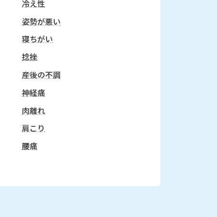
冷え性
姿勢が悪い
寝ちがい
捻挫
産後の不調
神経痛
肉離れ
肩こり
腰痛