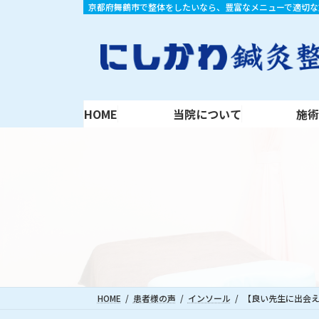
コ
ナ
京都府舞鶴市で整体をしたいなら、豊富なメニューで適切な
HOME
当院について
施術内容
ン
ビ
テ
ゲ
ン
ー
ツ
シ
へ
ョ
ス
ン
HOME
当院について
施
キ
に
ッ
移
プ
動
HOME
患者様の声
インソール
【良い先生に出会え