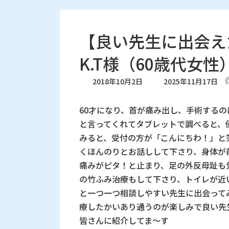
【良い先生に出会え
K.T様（60歳代女性
最
2018年10月2日
2025年11月17日
終
更
60才になり、首が痛み出し、手術する
新
日
と言ってくれてタブレットで調べると、
時
みると、受付の方が「こんにちわ！」と
:
くほんのりとお話しして下さり、身体が
痛みがピタ！と止まり、足の外反母趾も
の竹ふみ治療もして下さり、トイレが近
と一つ一つ相談しやすい先生に出会って
療したかいあり通うのが楽しみで良い先
皆さんに紹介してま～す