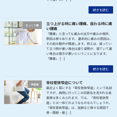
続きを読む
立つ上がる時に痛い腰痛、座わる時に痛
ぎっくり腰
い腰痛
「腰痛」と言っても痛みの出方や痛みの場所、
原因は様々あります。 基本的に痛みの原因は、
その前の動作が関連します。例えば、座ってい
て立つ時が痛い場合は座り姿勢が、寝ていて痛
い場合は寝方が悪いということになります。
「腰痛」 […]
続きを読む
脊柱管狭窄症について
神経痛
最近よく耳にする「脊柱管狭窄症」という名前
ですが、病院に行ってこの診断名を言われる患
者様は多くみられます。では、「脊柱管狭窄
症」とは一体どのようなものなんでしょうか。
「脊柱管狭窄症」は、加齢など様々な原因で
骨・関節・椎 […]