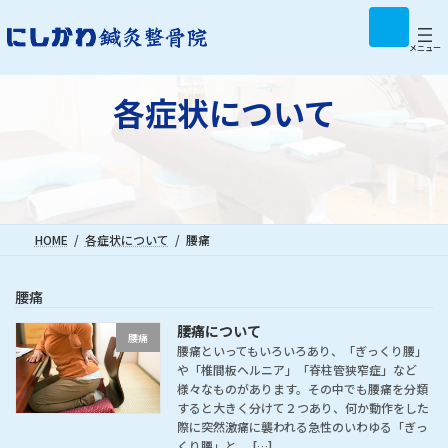
コ
ナ
ア
イ
ン
ビ
コ
テ
ゲ
メニュー
ン
リ
ン
ー
ン
ツ
シ
ク
各症状について
へ
ョ
ス
ン
キ
に
ッ
移
プ
動
HOME
各症状について
腰痛
腰痛
腰痛について
腰痛
腰痛といってもいろいろあり、「ぎっくり腰」
や「椎間板ヘルニア」「脊柱管狭窄症」など
様々なものがあります。その中でも腰痛を分類
すると大きく分けて２つあり、何か動作をした
際に突然激痛に襲われる急性のいわゆる「ぎっ
くり腰」と、 […]