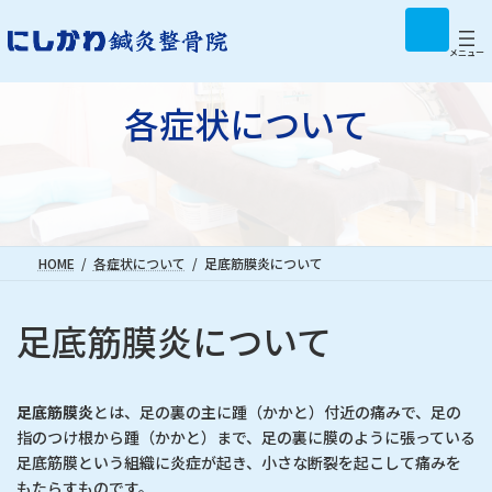
コ
ナ
ア
イ
ン
ビ
コ
テ
ゲ
メニュー
ン
リ
ン
ー
ン
ツ
シ
ク
各症状について
へ
ョ
ス
ン
キ
に
ッ
移
プ
動
HOME
各症状について
足底筋膜炎について
足底筋膜炎について
足底筋膜炎
とは、足の裏の主に踵（かかと）付近の痛みで、足の
指のつけ根から踵（かかと）まで、足の裏に膜のように張っている
足底筋膜という組織に炎症が起き、小さな断裂を起こして痛みを
もたらすものです。