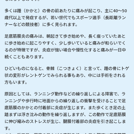
多くは踵（かかと）の骨の前あたりに痛みが起こり、主に40～50
歳代以上で発症するが、若い世代でもスポーツ選手（長距離ラン
ナーなどの競技者）に多く見られます。
足底筋膜炎の痛みは、朝起きて歩き始めや、長く座っていたあと
に歩き始めに起こりやすく、少し歩いていると痛みが和らいでく
るのが特徴ですが、炎症が強い場合や慢性化すると痛みが一日中
続くこともあります。
ひどいものになると、骨棘（こつきょく）と言って、踵の骨にトゲ
状の変形がレントゲンでみられる事もあり、中には手術をされる
方もいます。
原因としては、ランニング動作などの繰り返しによる障害で、ラ
ンニングや歩行時に地面からの繰り返しの衝撃を受けることで足
底筋膜のかかとの付着部に炎症が生じます。また歩くとき足の土
踏まずは浮き沈みの動作を繰り返しますが、この動作で足底筋膜
に伸び縮みのストレスが生じ、腱膜付着部の炎症を引き起こしま
す。