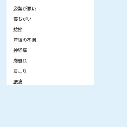
姿勢が悪い
寝ちがい
捻挫
産後の不調
神経痛
肉離れ
肩こり
腰痛