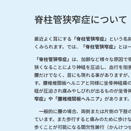
脊柱管狭窄症について
最近よく耳にする
「脊柱管狭窄症」
という名
くみられます。では、
「脊柱管狭窄症」
とは
「脊柱管狭窄症」
は、加齢など様々な原因で
狭くなることにより神経を圧迫し、血行を阻
腰だけでなく、首にも現れる事がありますが
す。腰椎椎間板ヘルニアと同様に坐骨神経痛
経が圧迫され痛みやしびれが出るものが坐骨
窄症」や「腰椎椎間板ヘルニア」
があります
一般的に腰の場合、両側または片側の下肢の
ています。また歩行すると痛みのために歩け
歩くことが可能になる間欠性跛行（かんけつ