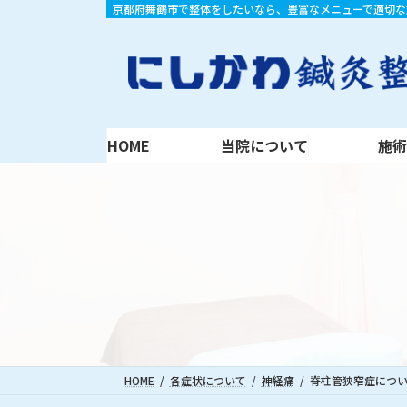
コ
ナ
京都府舞鶴市で整体をしたいなら、豊富なメニューで適切な
HOME
当院について
施術内容
ン
ビ
テ
ゲ
ン
ー
ツ
シ
へ
ョ
ス
ン
HOME
当院について
施
キ
に
ッ
移
プ
動
HOME
各症状について
神経痛
脊柱管狭窄症につ