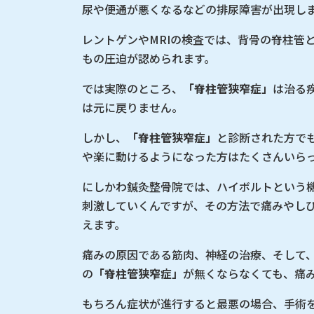
尿や便通が悪くなるなどの排尿障害が出現し
レントゲンやMRIの検査では、背骨の脊柱管
もの圧迫が認められます。
では実際のところ、
「脊柱管狭窄症」
は治る
は元に戻りません。
しかし、
「脊柱管狭窄症」
と診断された方で
や楽に動けるようになった方はたくさんいら
にしかわ鍼灸整骨院では、ハイボルトという
刺激していくんですが、その方法で痛みやし
えます。
痛みの原因である筋肉、神経の治療、そして
の
「脊柱管狭窄症」
が無くならなくても、痛
もちろん症状が進行すると最悪の場合、手術