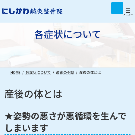
コ
ナ
ア
イ
ン
ビ
コ
テ
ゲ
メニュー
ン
リ
ン
ー
ン
ツ
シ
ク
各症状について
へ
ョ
ス
ン
キ
に
ッ
移
プ
動
HOME
各症状について
産後の不調
産後の体とは
産後の体とは
★姿勢の悪さが悪循環を生んで
しまいます