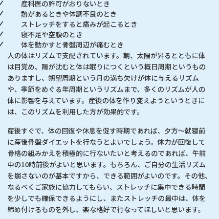
産科医の許可がおりないとき
熱があるときや体調不良のとき
ストレッチをすると痛みが起こるとき
寝不足や空腹のとき
体を動かすと骨盤周辺が痛むとき
人の体はリズムで支配されています。朝、太陽が昇るとともに体
は目覚め、陽が沈むと体は眠りにつくという概日周期というもの
ありますし、朔望周期という月の満ち欠けが体に与えるリズム
や、季節をめぐる年周期というリズムまで、多くのリズムが人の
体に影響を与えています。産後の体を作り変えようというときに
は、このリズムを利用した方が効果的です。
産後すぐで、体の回復や休息を促す時期であれば、夕方～就寝前
に産後骨盤ダイエットを行なうとよいでしょう。体力が回復して
骨格の組みかえを積極的に行ないたいと考えるのであれば、午前
中の10時前後がよいと思います。もちろん、ご自分の生活リズム
を崩さないのが基本ですから、できる範囲がよいのです。その他、
なるべくご家族に協力してもらい、ストレッチに集中できる時間
を少しでも確保できるようにし、またストレッチの最中は、体を
締め付けるものを外し、楽な格好で行なってほしいと思います。