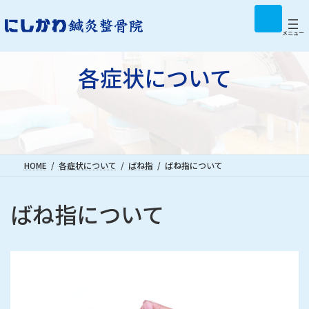
コ
ナ
ア
イ
ン
ビ
コ
テ
ゲ
メニュー
ン
リ
ン
ー
ン
ツ
シ
ク
各症状について
へ
ョ
ス
ン
キ
に
ッ
移
プ
動
HOME
各症状について
ばね指
ばね指について
ばね指について