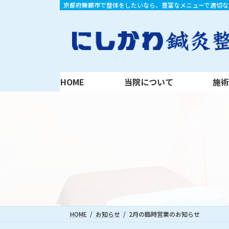
コ
ナ
京都府舞鶴市で整体をしたいなら、豊富なメニューで適切な
HOME
当院について
施術内容
ン
ビ
テ
ゲ
ン
ー
ツ
シ
へ
ョ
ス
ン
HOME
当院について
施
キ
に
ッ
移
プ
動
HOME
お知らせ
2月の臨時営業のお知らせ