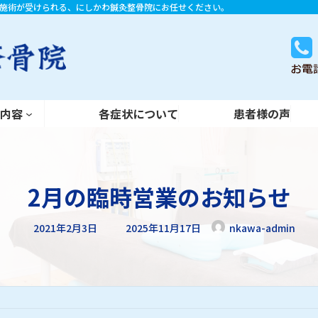
施術が受けられる、にしかわ鍼灸整骨院にお任せください。
各症状について
患者様の声
術内容
各症状について
患者様の声
2月の臨時営業のお知らせ
最
2021年2月3日
2025年11月17日
nkawa-admin
終
更
新
日
時
: