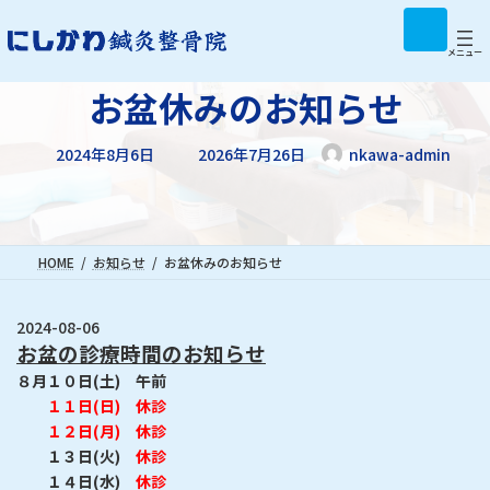
コ
ナ
ア
イ
ン
ビ
コ
テ
ゲ
メニュー
ン
リ
ン
ー
ン
お盆休みのお知らせ
ツ
シ
ク
へ
ョ
最
ス
ン
2024年8月6日
2026年7月26日
nkawa-admin
終
キ
に
更
新
ッ
移
日
プ
動
時
:
HOME
お知らせ
お盆休みのお知らせ
2024-08-06
お盆の診療時間のお知らせ
８月１０日(土) 午前
１１日(日) 休診
１２日(月) 休診
１３日(火)
休診
１４日(水)
休診