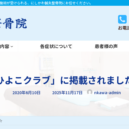
施術が受けられる、にしかわ鍼灸整骨院にお任せください。
各症状について
患者様の声
術内容
各症状について
患者様の声
ひよこクラブ」に掲載されまし
最
2020年6月10日
2025年11月17日
nkawa-admin
終
更
新
日
時
:
☆