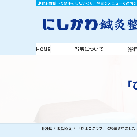
コ
ナ
京都府舞鶴市で整体をしたいなら、豊富なメニューで適切な
HOME
当院について
施術内容
ン
ビ
テ
ゲ
ン
ー
ツ
シ
へ
ョ
ス
ン
HOME
当院について
施
キ
に
ッ
移
プ
動
「
HOME
お知らせ
「ひよこクラブ」に掲載されました