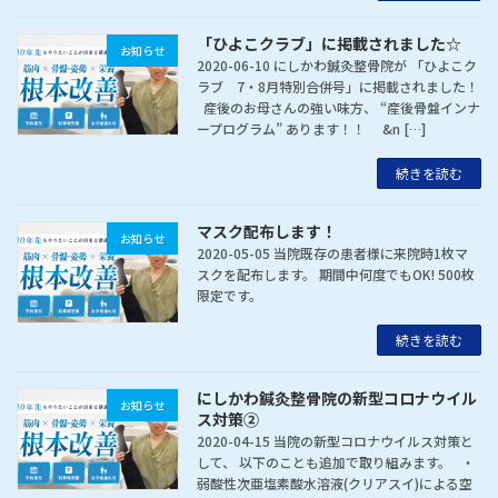
「ひよこクラブ」に掲載されました☆
お知らせ
2020-06-10 にしかわ鍼灸整骨院が 「ひよこク
ラブ 7・8月特別合併号」に掲載されました！
産後のお母さんの強い味方、 “産後骨盤インナ
ープログラム” あります！！ &n […]
続きを読む
マスク配布します！
お知らせ
2020-05-05 当院既存の患者様に来院時1枚マ
スクを配布します。 期間中何度でもOK! 500枚
限定です。
続きを読む
にしかわ鍼灸整骨院の新型コロナウイル
お知らせ
ス対策②
2020-04-15 当院の新型コロナウイルス対策と
して、 以下のことも追加で取り組みます。 ・
弱酸性次亜塩素酸水溶液(クリアスイ)による空