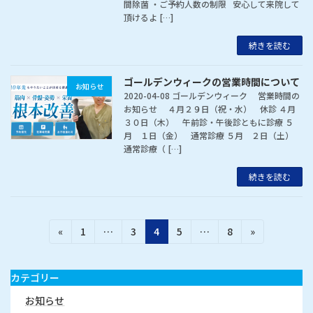
間除菌 ・ご予約人数の制限 安心して来院して
頂けるよ […]
続きを読む
ゴールデンウィークの営業時間について
お知らせ
2020-04-08 ゴールデンウィーク 営業時間の
お知らせ ４月２９日（祝・水） 休診 ４月
３０日（木） 午前診・午後診ともに診療 ５
月 １日（金） 通常診療 ５月 ２日（土）
通常診療（ […]
続きを読む
投
固
固
固
固
固
«
1
…
3
4
5
…
8
»
稿
定
定
定
定
定
の
ペ
ペ
ペ
ペ
ペ
ペ
ー
ー
ー
ー
ー
カテゴリー
ー
ジ
ジ
ジ
ジ
ジ
ジ
お知らせ
送