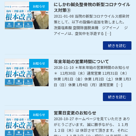
にしかわ鍼灸整骨院の新型コロナウイル
お知らせ
ス対策③
2021-01-08 当院の新型コロナウイルス感染対
策として、以下の設備の追加を致しました。
次亜塩素酸 空間除菌脱臭機 ジアイーノ ジ
アイーノは、空気中を浮遊する […]
続きを読む
年末年始の営業時間について
お知らせ
2020-11-10 ＊年末年始の営業時間のお知らせ
＊ 12月30日（水）通常営業 12月31日（木）
休業 1月1日（金）休業 1月2日（土）休業 1月3
日（日）休業 1月4日（月）通常営業 […]
続きを読む
営業日変更のお知らせ
お知らせ
2020-10-27 ホームページを見ていただき あり
がとうございます。 誠に勝手ながら、 １１月
１２日（木）は 休診させて頂きます。 それに
伴い、 １１月３日（火・祝日）は 午前診・午