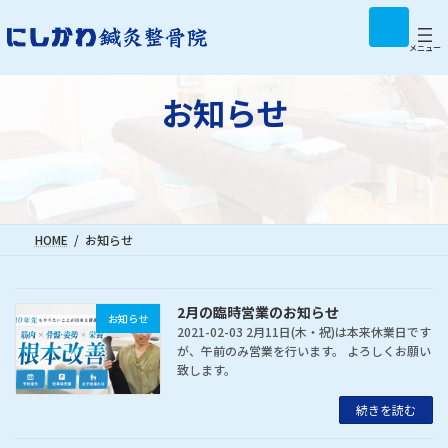
コ
ナ
ア
イ
ン
ビ
コ
テ
ゲ
メニュー
ン
リ
ン
ー
ン
ツ
シ
ク
お知らせ
へ
ョ
ス
ン
キ
に
ッ
移
プ
動
HOME
お知らせ
2月の臨時営業のお知らせ
お知らせ
2021-02-03 2月11日(木・祝)は本来休業日です
が、午前のみ営業を行います。 よろしくお願い
致します。
続きを読む