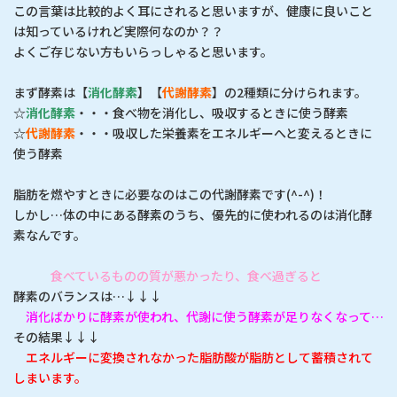
この言葉は比較的よく耳にされると思いますが、健康に良いこと
は知っているけれど実際何なのか？？
よくご存じない方もいらっしゃると思います。
まず酵素は【
消化酵素
】【
代謝酵素
】の2種類に分けられます。
☆
消化酵素
・・・食べ物を消化し、吸収するときに使う酵素
☆
代謝酵素
・・・吸収した栄養素をエネルギーへと変えるときに
使う酵素
脂肪を燃やすときに必要なのはこの代謝酵素です(^-^)！
しかし…体の中にある酵素のうち、優先的に使われるのは消化酵
素なんです。
食べているものの質が悪かったり、食べ過ぎると
酵素のバランスは…↓↓↓
消化ばかりに酵素が使われ、代謝に使う酵素が足りなくなって…
その結果↓↓↓
エネルギーに変換されなかった脂肪酸が脂肪として蓄積されて
しまいます。