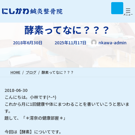
コ
ナ
ア
イ
ン
ビ
コ
テ
ゲ
メニュー
ン
リ
ン
ー
ン
酵素ってなに？？？
ツ
シ
ク
へ
ョ
最
ス
ン
2018年6月30日
2025年11月17日
nkawa-admin
終
キ
に
更
新
ッ
移
日
プ
動
時
:
HOME
ブログ
酵素ってなに？？？
2018-06-30
こんにちは。小林です(^-^)
これから月に1回健康や体にまつわることを書いていこうと思いま
す。
題して、「＊澪奈の健康部屋＊」
今回は【酵素】についてです。