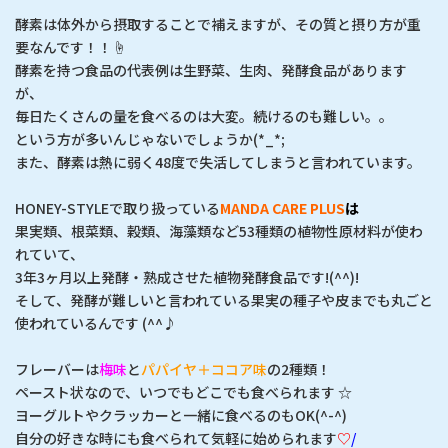
酵素は体外から摂取することで補えますが、その質と摂り方が重
要なんです！！☝
酵素を持つ食品の代表例は生野菜、生肉、発酵食品があります
が、
毎日たくさんの量を食べるのは大変。続けるのも難しい。。
という方が多いんじゃないでしょうか(*_*;
また、酵素は熱に弱く48度で失活してしまうと言われています。
HONEY-STYLEで取り扱っている
MANDA CARE PLUS
は
果実類、根菜類、穀類、海藻類など53種類の植物性原材料が使わ
れていて、
3年3ヶ月以上発酵・熟成させた植物発酵食品です!(^^)!
そして、発酵が難しいと言われている果実の種子や皮までも丸ごと
使われているんです (^^♪
フレーバーは
梅味
と
パパイヤ＋ココア味
の2種類！
ペースト状なので、いつでもどこでも食べられます ☆
ヨーグルトやクラッカーと一緒に食べるのもOK(^-^)
自分の好きな時にも食べられて気軽に始められます
♡
/