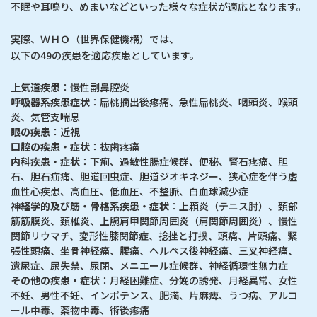
不眠や耳鳴り、めまいなどといった様々な症状が適応となります。
実際、ＷＨＯ（世界保健機構）では、
以下の49の疾患を適応疾患としています。
上気道疾患
：慢性副鼻腔炎
呼吸器系疾患症状
：扁桃摘出後疼痛、急性扁桃炎、咽頭炎、喉頭
炎、気管支喘息
眼の疾患
：近視
口腔の疾患・症状
：抜歯疼痛
内科疾患・症状
：下痢、過敏性腸症候群、便秘、腎石疼痛、胆
石、胆石疝痛、胆道回虫症、胆道ジオキネジー、狭心症を伴う虚
血性心疾患、高血圧、低血圧、不整脈、白血球減少症
神経学的及び筋・骨格系疾患・症状
：上顆炎（テニス肘）、頚部
筋筋膜炎、頚椎炎、上腕肩甲関節周囲炎（肩関節周囲炎）、慢性
関節リウマチ、変形性膝関節症、捻挫と打撲、頭痛、片頭痛、緊
張性頭痛、坐骨神経痛、腰痛、ヘルペス後神経痛、三叉神経痛、
遺尿症、尿失禁、尿閉、メニエール症候群、神経循環性無力症
その他の疾患・症状
：月経困難症、分娩の誘発、月経異常、女性
不妊、男性不妊、インポテンス、肥満、片麻痺、うつ病、アルコ
ール中毒、薬物中毒、術後疼痛