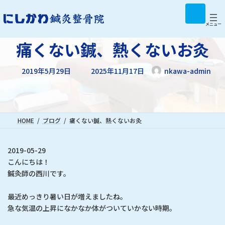
コ
ナ
ア
イ
ン
ビ
コ
テ
ゲ
メニュー
ン
リ
ン
ー
ン
痛くない鍼、熱くないお灸
ツ
シ
ク
へ
ョ
最
ス
ン
2019年5月29日
2025年11月17日
nkawa-admin
終
キ
に
更
新
ッ
移
日
プ
動
時
:
HOME
ブログ
痛くない鍼、熱くないお灸
2019-05-29
こんにちは！
鍼灸師の西川です。
最近めっきり暑い日が増えましたね。
急な気温の上昇になかなか体がついていかない時期。