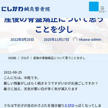
コ
ナ
ア
イ
ン
ビ
コ
テ
ゲ
メニュー
ン
産後の骨盤矯正について思う
リ
ン
ー
ン
ツ
シ
ク
ことを少し
へ
ョ
ス
ン
最
キ
に
2022年8月25日
2025年11月17日
nkawa-admin
終
ッ
移
更
新
プ
動
日
時
:
HOME
ブログ
産後の骨盤矯正について思うことを少し
2022-08-25
こんにちは。中尾です。
厳しい残暑がしばらく続きそうですがいかがお過ごしですか？
暑さに加え、天気が悪い日が多く気が滅入ります
うちは下の子が足のかさぶたを掻き破り
とびひ
っぽくなってしま