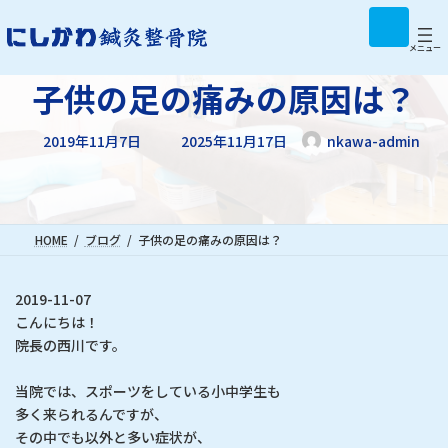
コ
ナ
ア
イ
ン
ビ
コ
テ
ゲ
メニュー
ン
リ
ン
ー
ン
子供の足の痛みの原因は？
ツ
シ
ク
へ
ョ
最
ス
ン
2019年11月7日
2025年11月17日
nkawa-admin
終
キ
に
更
新
ッ
移
日
プ
動
時
:
HOME
ブログ
子供の足の痛みの原因は？
2019-11-07
こんにちは！
院長の西川です。
当院では、スポーツをしている小中学生も
多く来られるんですが、
その中でも以外と多い症状が、