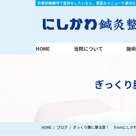
コ
ナ
京都府舞鶴市で整体をしたいなら、豊富なメニューで適切な
HOME
当院について
施術内容
ン
ビ
テ
ゲ
ン
ー
ツ
シ
へ
ョ
ス
ン
HOME
当院について
施
キ
に
ッ
移
プ
動
ぎっくり
HOME
ブログ
ぎっくり腰に要注意！ fromにしか