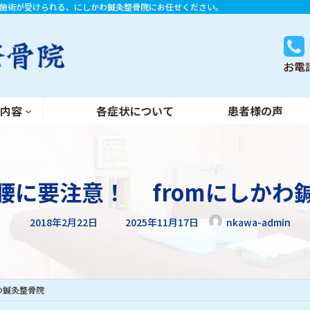
施術が受けられる、にしかわ鍼灸整骨院にお任せください。
各症状について
患者様の声
術内容
各症状について
患者様の声
腰に要注意！ fromにしかわ
最
2018年2月22日
2025年11月17日
nkawa-admin
終
更
新
日
時
:
わ鍼灸整骨院