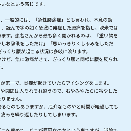
多いなという感じです。
り、一般的には、「急性腰痛症」とも言われ、不意の動
く、読んで字の如く急激に発症した腰痛を指し、欧米では
れます。患者さんから最も多く聞かれるのは、「重い物を
少しお辞儀をしただけ」「思いっきりくしゃみをしただ
ぎっくり腰が起こる状況は多岐に渡ります。
いけど、急に激痛がきて、ぎっくり腰と同様に腰を反られ
す。
静が第一で、炎症が起きていたらアイシングをします。
肉や関節は人それぞれ違うので、むやみやたらに冷やした
なりません。
治るものもありますが、厄介なものやと時間が経過しても
じ痛みを繰り返したりしてしまいます。
どこを痛めて、どこが原因なのかという事ですが、当院で