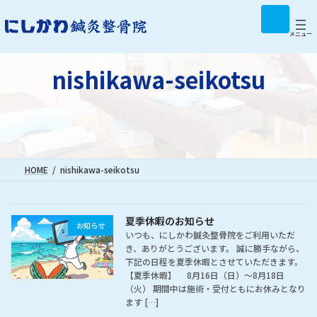
コ
ナ
ア
イ
ン
ビ
コ
テ
ゲ
メニュー
ン
リ
ン
ー
ン
ツ
シ
ク
nishikawa-seikotsu
へ
ョ
ス
ン
キ
に
ッ
移
プ
動
HOME
nishikawa-seikotsu
夏季休暇のお知らせ
お知らせ
いつも、にしかわ鍼灸整骨院をご利用いただ
き、ありがとうございます。 誠に勝手ながら、
下記の日程を夏季休暇とさせていただきます。
【夏季休暇】 8月16日（日）～8月18日
（火） 期間中は施術・受付ともにお休みとなり
ます […]